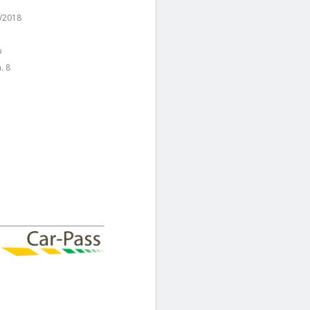
/2018
p
. 8
s