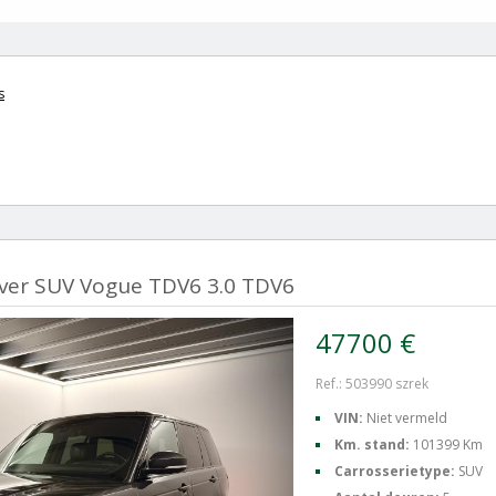
s
ver SUV Vogue TDV6 3.0 TDV6
47700 €
Ref.: 503990 szrek
VIN:
Niet vermeld
Km. stand:
101399 Km
Carrosserietype:
SUV