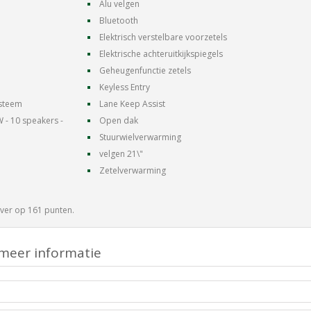
Alu velgen
Bluetooth
Elektrisch verstelbare voorzetels
Elektrische achteruitkijkspiegels
Geheugenfunctie zetels
Keyless Entry
ysteem
Lane Keep Assist
 - 10 speakers -
Open dak
Stuurwielverwarming
velgen 21\"
Zetelverwarming
ver op 161 punten.
meer informatie