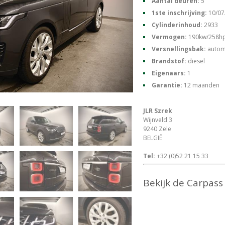
Aantal deuren:
5
1ste inschrijving:
10/07
Cylinderinhoud:
2933
Vermogen:
190kw/258h
Versnellingsbak:
autom
Brandstof:
diesel
Eigenaars:
1
Garantie:
12 maanden
JLR Szrek
Wijnveld 3
9240 Zele
BELGIË
Tel:
+32 (0)52 21 15 33
Bekijk de Carpas