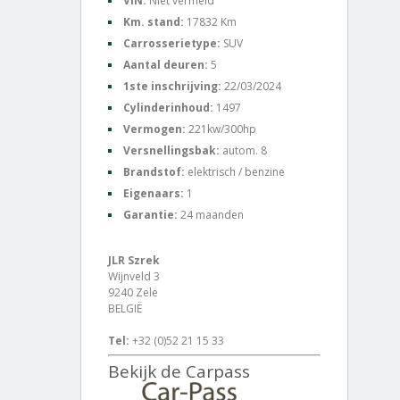
VIN:
Niet vermeld
Km. stand:
17832 Km
Carrosserietype:
SUV
Aantal deuren:
5
1ste inschrijving:
22/03/2024
Cylinderinhoud:
1497
Vermogen:
221kw/300hp
Versnellingsbak:
autom. 8
Brandstof:
elektrisch / benzine
Eigenaars:
1
Garantie:
24 maanden
JLR Szrek
Wijnveld 3
9240 Zele
BELGIË
Tel:
+32 (0)52 21 15 33
Bekijk de Carpass