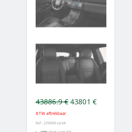
43886.9 €
43801 €
BTW aftrekbaar
Ref.: 239069 szrek